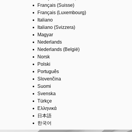
Français (Suisse)
Français (Luxembourg)
Italiano
Italiano (Svizzera)
Magyar
Nederlands
Nederlands (België)
Norsk
Polski
Português
Slovenčina
Suomi
Svenska
Türkçe
Ελληνικά
日本語
한국어