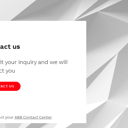
act us
t your inquiry and we will
ct you
ACT US
act your
ABB Contact Center