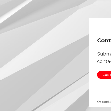
Cont
Submi
conta
CONT
Or cont