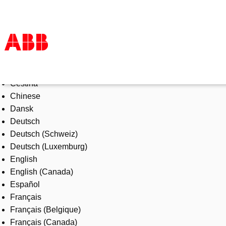
Select Language
Products & Solutions
Čeština
Industries
Chinese
Services
Dansk
About us
Deutsch
Where to buy
Deutsch (Schweiz)
Contact us
Deutsch (Luxemburg)
Careers
English
English (Canada)
Español
Français
Français (Belgique)
Français (Canada)