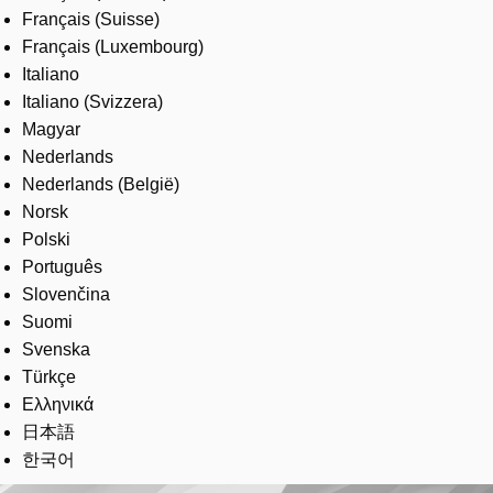
Français (Suisse)
Français (Luxembourg)
Italiano
Italiano (Svizzera)
Magyar
Nederlands
Nederlands (België)
Norsk
Polski
Português
Slovenčina
Suomi
Svenska
Türkçe
Ελληνικά
日本語
한국어