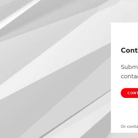
Cont
Submi
conta
CONT
Or cont