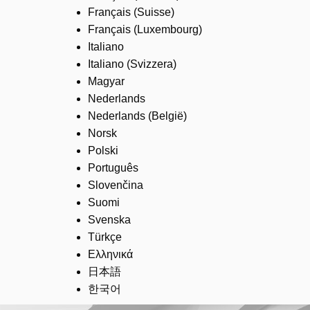
Français (Suisse)
Français (Luxembourg)
Italiano
Italiano (Svizzera)
Magyar
Nederlands
Nederlands (België)
Norsk
Polski
Português
Slovenčina
Suomi
Svenska
Türkçe
Ελληνικά
日本語
한국어