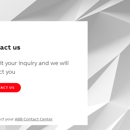
act us
t your inquiry and we will
ct you
ACT US
act your
ABB Contact Center