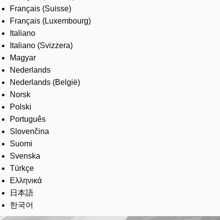
Français (Suisse)
Français (Luxembourg)
Italiano
Italiano (Svizzera)
Magyar
Nederlands
Nederlands (België)
Norsk
Polski
Português
Slovenčina
Suomi
Svenska
Türkçe
Ελληνικά
日本語
한국어