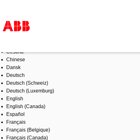
Select Language
Products & Solutions
Čeština
Industries
Chinese
Services
Dansk
About us
Deutsch
Where to buy
Deutsch (Schweiz)
Contact us
Deutsch (Luxemburg)
Careers
English
English (Canada)
Español
Français
Français (Belgique)
Français (Canada)