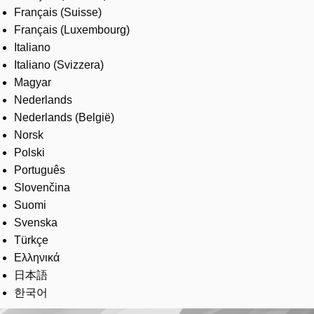
Français (Suisse)
Français (Luxembourg)
Italiano
Italiano (Svizzera)
Magyar
Nederlands
Nederlands (België)
Norsk
Polski
Português
Slovenčina
Suomi
Svenska
Türkçe
Ελληνικά
日本語
한국어