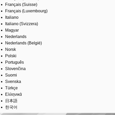
Français (Suisse)
Français (Luxembourg)
Italiano
Italiano (Svizzera)
Magyar
Nederlands
Nederlands (België)
Norsk
Polski
Português
Slovenčina
Suomi
Svenska
Türkçe
Ελληνικά
日本語
한국어