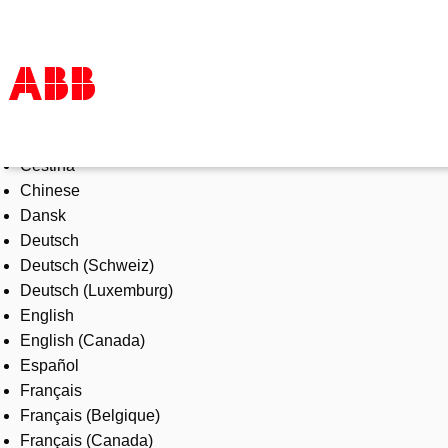
Select Language
Products & Solutions
Čeština
Industries
Chinese
Services
Dansk
About us
Deutsch
Where to buy
Deutsch (Schweiz)
Contact us
Deutsch (Luxemburg)
Careers
English
English (Canada)
Español
Français
Français (Belgique)
Français (Canada)