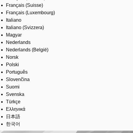
Français (Suisse)
Français (Luxembourg)
Italiano
Italiano (Svizzera)
Magyar
Nederlands
Nederlands (België)
Norsk
Polski
Português
Slovenčina
Suomi
Svenska
Türkçe
Ελληνικά
日本語
한국어