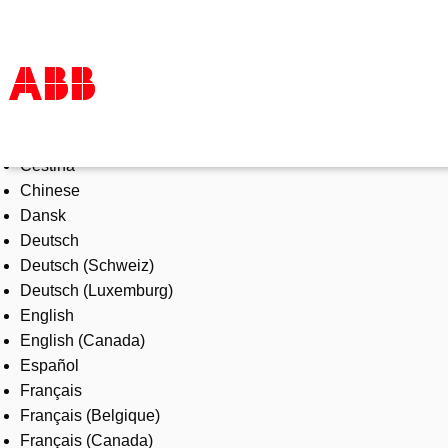
Select Language
Products & Solutions
Čeština
Industries
Chinese
Services
Dansk
About us
Deutsch
Where to buy
Deutsch (Schweiz)
Contact us
Deutsch (Luxemburg)
Careers
English
English (Canada)
Español
Français
Français (Belgique)
Français (Canada)