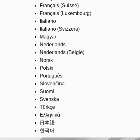
Français (Suisse)
Français (Luxembourg)
Italiano
Italiano (Svizzera)
Magyar
Nederlands
Nederlands (België)
Norsk
Polski
Português
Slovenčina
Suomi
Svenska
Türkçe
Ελληνικά
日本語
한국어