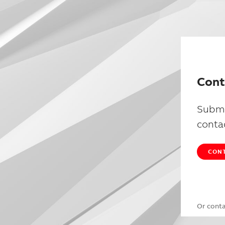
Cont
Submi
conta
CONT
Or cont