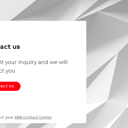
act us
t your inquiry and we will
ct you
ACT US
act your
ABB Contact Center