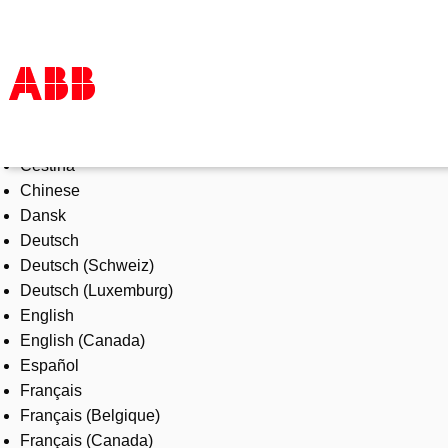
Select Language
Products & Solutions
Čeština
Industries
Chinese
Services
Dansk
About us
Deutsch
Where to buy
Deutsch (Schweiz)
Contact us
Deutsch (Luxemburg)
Careers
English
English (Canada)
Español
Français
Français (Belgique)
Français (Canada)