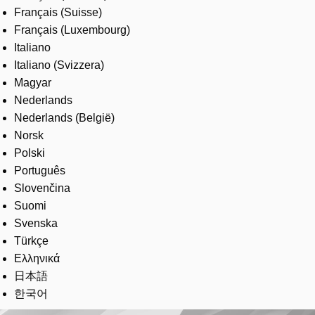
Français (Suisse)
Français (Luxembourg)
Italiano
Italiano (Svizzera)
Magyar
Nederlands
Nederlands (België)
Norsk
Polski
Português
Slovenčina
Suomi
Svenska
Türkçe
Ελληνικά
日本語
한국어