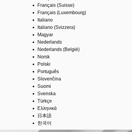
Français (Suisse)
Français (Luxembourg)
Italiano
Italiano (Svizzera)
Magyar
Nederlands
Nederlands (België)
Norsk
Polski
Português
Slovenčina
Suomi
Svenska
Türkçe
Ελληνικά
日本語
한국어