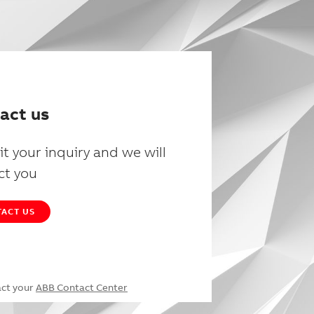
act us
t your inquiry and we will
ct you
ACT US
act your
ABB Contact Center