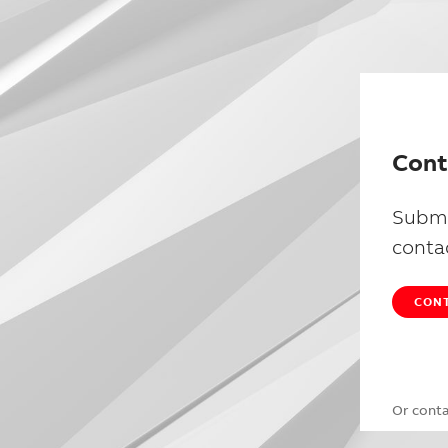
Cont
Submi
conta
CONT
Or cont