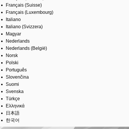
Français (Suisse)
Français (Luxembourg)
Italiano
Italiano (Svizzera)
Magyar
Nederlands
Nederlands (België)
Norsk
Polski
Português
Slovenčina
Suomi
Svenska
Türkçe
Ελληνικά
日本語
한국어