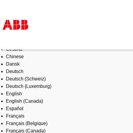
Select Language
Products & Solutions
Čeština
Industries
Chinese
Services
Dansk
About us
Deutsch
Where to buy
Deutsch (Schweiz)
Contact us
Deutsch (Luxemburg)
Careers
English
English (Canada)
Español
Français
Français (Belgique)
Français (Canada)