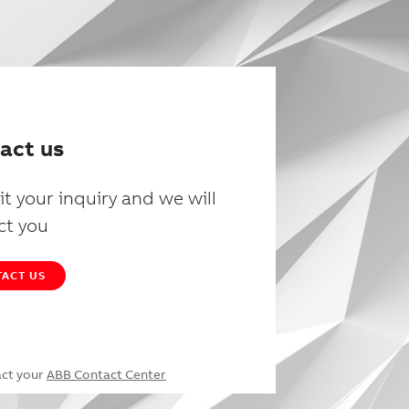
act us
t your inquiry and we will
ct you
ACT US
act your
ABB Contact Center