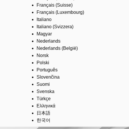
Français (Suisse)
Français (Luxembourg)
Italiano
Italiano (Svizzera)
Magyar
Nederlands
Nederlands (België)
Norsk
Polski
Português
Slovenčina
Suomi
Svenska
Türkçe
Ελληνικά
日本語
한국어