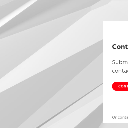
Cont
Submi
conta
CONT
Or cont