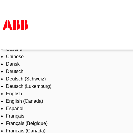
Select Language
Products & Solutions
Čeština
Industries
Chinese
Services
Dansk
About us
Deutsch
Where to buy
Deutsch (Schweiz)
Contact us
Deutsch (Luxemburg)
Careers
English
English (Canada)
Español
Français
Français (Belgique)
Français (Canada)