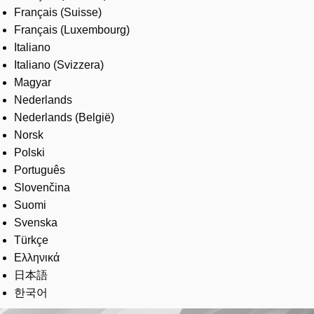
Français (Suisse)
Français (Luxembourg)
Italiano
Italiano (Svizzera)
Magyar
Nederlands
Nederlands (België)
Norsk
Polski
Português
Slovenčina
Suomi
Svenska
Türkçe
Ελληνικά
日本語
한국어