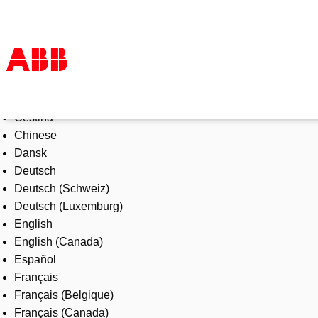
Select Language
Products & Solutions
Čeština
Industries
Chinese
Services
Dansk
About us
Deutsch
Where to buy
Deutsch (Schweiz)
Contact us
Deutsch (Luxemburg)
Careers
English
English (Canada)
Español
Français
Français (Belgique)
Français (Canada)