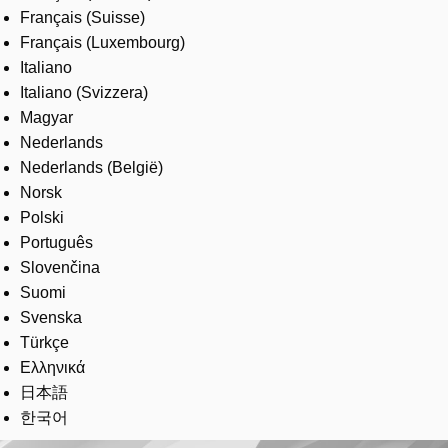
Français (Suisse)
Français (Luxembourg)
Italiano
Italiano (Svizzera)
Magyar
Nederlands
Nederlands (België)
Norsk
Polski
Português
Slovenčina
Suomi
Svenska
Türkçe
Ελληνικά
日本語
한국어