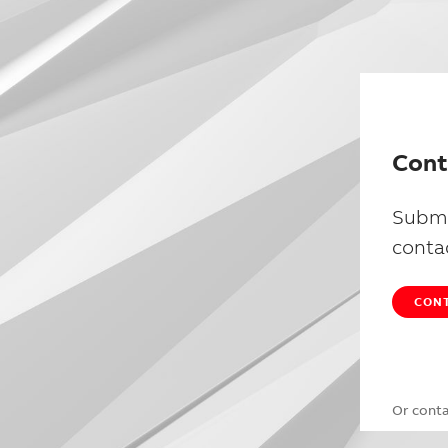
Cont
Submi
conta
CONT
Or cont