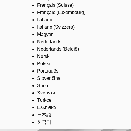
Français (Suisse)
Français (Luxembourg)
Italiano
Italiano (Svizzera)
Magyar
Nederlands
Nederlands (België)
Norsk
Polski
Português
Slovenčina
Suomi
Svenska
Türkçe
Ελληνικά
日本語
한국어