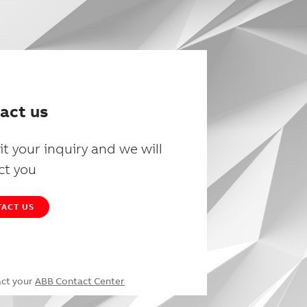
act us
t your inquiry and we will
ct you
ACT US
act your
ABB Contact Center