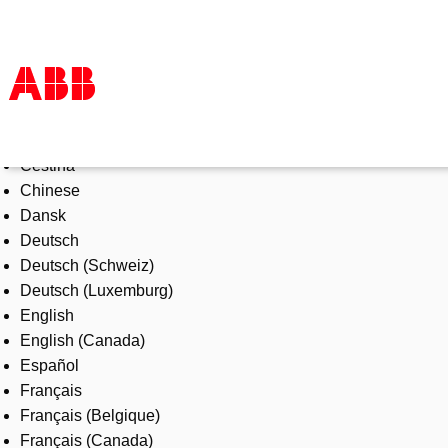
Select Language
Products & Solutions
Čeština
Industries
Chinese
Services
Dansk
About us
Deutsch
Where to buy
Deutsch (Schweiz)
Contact us
Deutsch (Luxemburg)
Careers
English
English (Canada)
Español
Français
Français (Belgique)
Français (Canada)