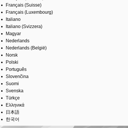
Français (Suisse)
Français (Luxembourg)
Italiano
Italiano (Svizzera)
Magyar
Nederlands
Nederlands (België)
Norsk
Polski
Português
Slovenčina
Suomi
Svenska
Türkçe
Ελληνικά
日本語
한국어