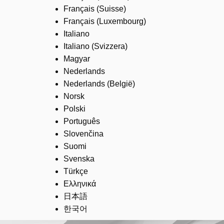
Français (Suisse)
Français (Luxembourg)
Italiano
Italiano (Svizzera)
Magyar
Nederlands
Nederlands (België)
Norsk
Polski
Português
Slovenčina
Suomi
Svenska
Türkçe
Ελληνικά
日本語
한국어