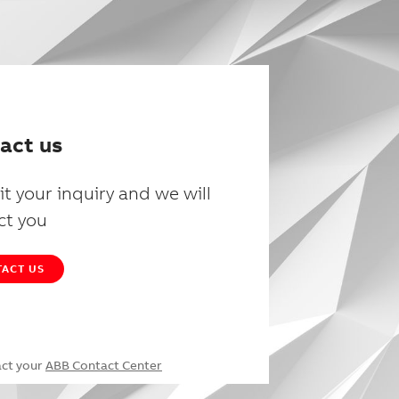
act us
t your inquiry and we will
ct you
ACT US
act your
ABB Contact Center