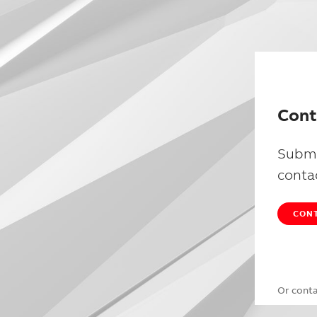
Cont
Submi
conta
CONT
Or cont