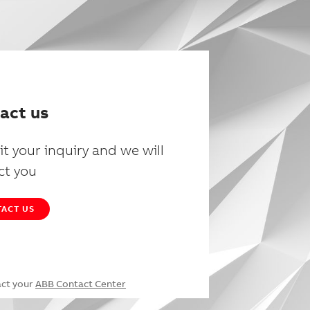
act us
t your inquiry and we will
ct you
ACT US
act your
ABB Contact Center