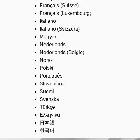
Français (Suisse)
Français (Luxembourg)
Italiano
Italiano (Svizzera)
Magyar
Nederlands
Nederlands (België)
Norsk
Polski
Português
Slovenčina
Suomi
Svenska
Türkçe
Ελληνικά
日本語
한국어