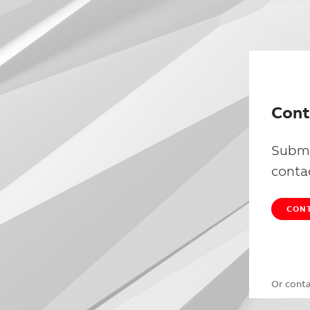
Cont
Submi
conta
CONT
Or cont