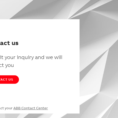
act us
t your inquiry and we will
ct you
ACT US
act your
ABB Contact Center