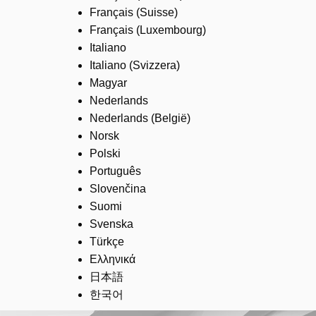
Français (Suisse)
Français (Luxembourg)
Italiano
Italiano (Svizzera)
Magyar
Nederlands
Nederlands (België)
Norsk
Polski
Português
Slovenčina
Suomi
Svenska
Türkçe
Ελληνικά
日本語
한국어