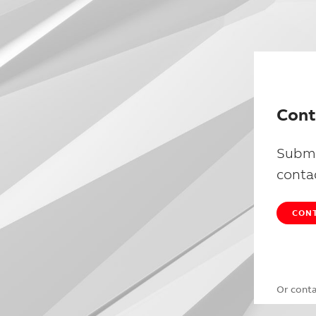
Cont
Submi
conta
CONT
Or cont