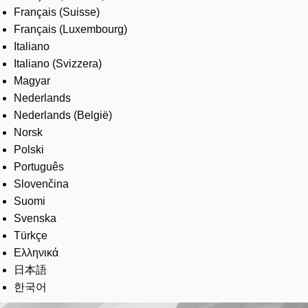
Français (Suisse)
Français (Luxembourg)
Italiano
Italiano (Svizzera)
Magyar
Nederlands
Nederlands (België)
Norsk
Polski
Português
Slovenčina
Suomi
Svenska
Türkçe
Ελληνικά
日本語
한국어