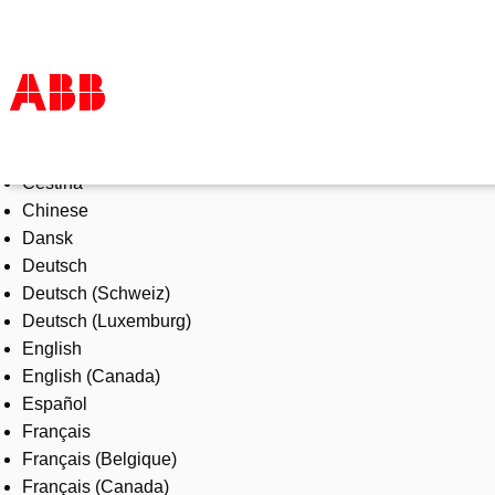
Select Language
Products & Solutions
Čeština
Industries
Chinese
Services
Dansk
About us
Deutsch
Where to buy
Deutsch (Schweiz)
Contact us
Deutsch (Luxemburg)
Careers
English
English (Canada)
Español
Français
Français (Belgique)
Français (Canada)