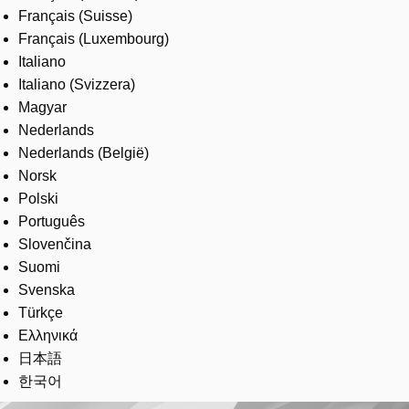
Français (Suisse)
Français (Luxembourg)
Italiano
Italiano (Svizzera)
Magyar
Nederlands
Nederlands (België)
Norsk
Polski
Português
Slovenčina
Suomi
Svenska
Türkçe
Ελληνικά
日本語
한국어