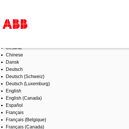
Select Language
Products & Solutions
Čeština
Industries
Chinese
Services
Dansk
About us
Deutsch
Where to buy
Deutsch (Schweiz)
Contact us
Deutsch (Luxemburg)
Careers
English
English (Canada)
Español
Français
Français (Belgique)
Français (Canada)