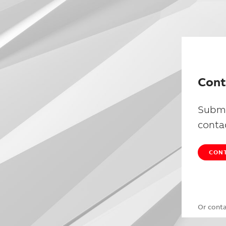
Cont
Submi
conta
CONT
Or cont