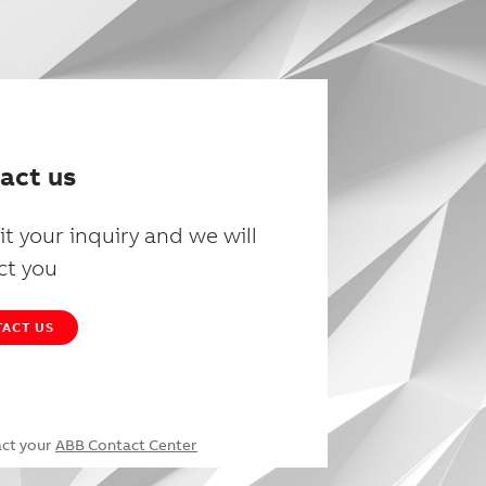
act us
t your inquiry and we will
ct you
ACT US
act your
ABB Contact Center