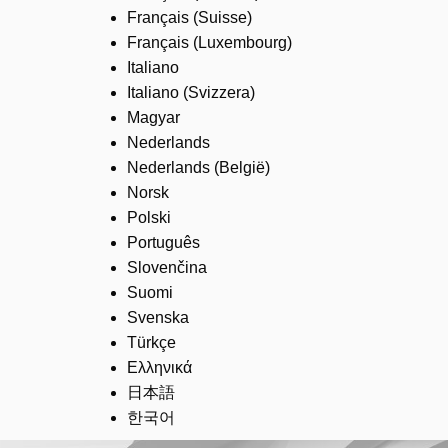
Français (Suisse)
Français (Luxembourg)
Italiano
Italiano (Svizzera)
Magyar
Nederlands
Nederlands (België)
Norsk
Polski
Português
Slovenčina
Suomi
Svenska
Türkçe
Ελληνικά
日本語
한국어