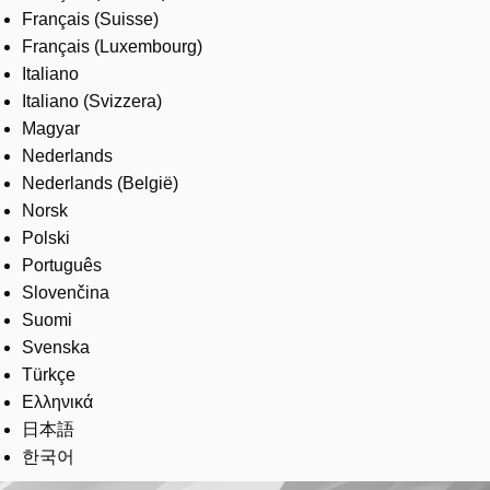
Français (Suisse)
Français (Luxembourg)
Italiano
Italiano (Svizzera)
Magyar
Nederlands
Nederlands (België)
Norsk
Polski
Português
Slovenčina
Suomi
Svenska
Türkçe
Ελληνικά
日本語
한국어