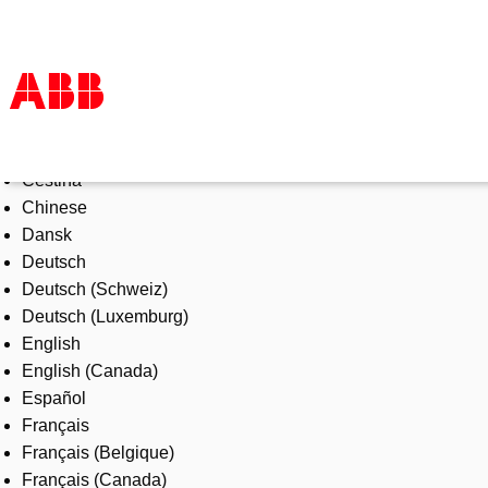
Select Language
Products & Solutions
Čeština
Industries
Chinese
Services
Dansk
About us
Deutsch
Where to buy
Deutsch (Schweiz)
Contact us
Deutsch (Luxemburg)
Careers
English
English (Canada)
Español
Français
Français (Belgique)
Français (Canada)