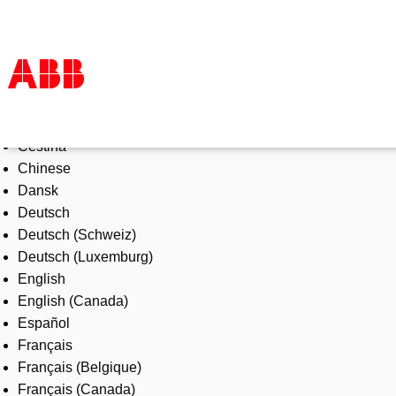
Select Language
Products & Solutions
Čeština
Industries
Chinese
Services
Dansk
About us
Deutsch
Where to buy
Deutsch (Schweiz)
Contact us
Deutsch (Luxemburg)
Careers
English
English (Canada)
Español
Français
Français (Belgique)
Français (Canada)