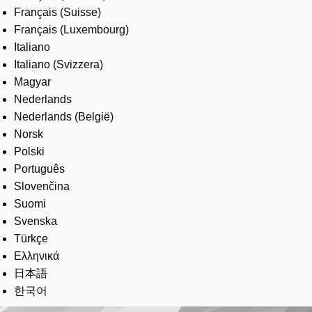
Français (Suisse)
Français (Luxembourg)
Italiano
Italiano (Svizzera)
Magyar
Nederlands
Nederlands (België)
Norsk
Polski
Português
Slovenčina
Suomi
Svenska
Türkçe
Ελληνικά
日本語
한국어