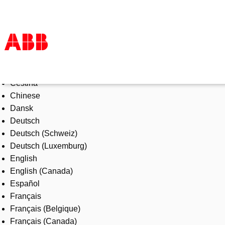
Select Language
Products & Solutions
Čeština
Industries
Chinese
Services
Dansk
About us
Deutsch
Where to buy
Deutsch (Schweiz)
Contact us
Deutsch (Luxemburg)
Careers
English
English (Canada)
Español
Français
Français (Belgique)
Français (Canada)