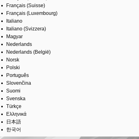
Français (Suisse)
Français (Luxembourg)
Italiano
Italiano (Svizzera)
Magyar
Nederlands
Nederlands (België)
Norsk
Polski
Português
Slovenčina
Suomi
Svenska
Türkçe
Ελληνικά
日本語
한국어