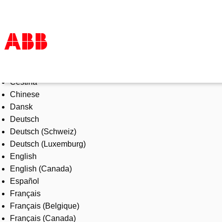
Select Language
Products & Solutions
Čeština
Industries
Chinese
Services
Dansk
About us
Deutsch
Where to buy
Deutsch (Schweiz)
Contact us
Deutsch (Luxemburg)
Careers
English
English (Canada)
Español
Français
Français (Belgique)
Français (Canada)