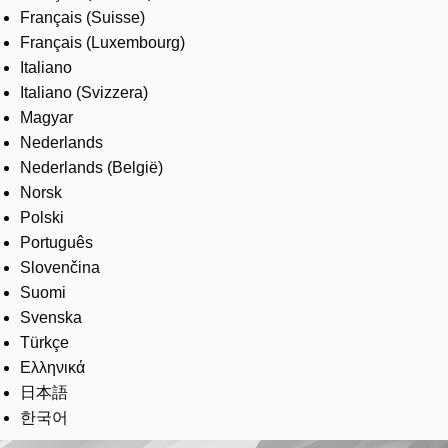
Français (Suisse)
Français (Luxembourg)
Italiano
Italiano (Svizzera)
Magyar
Nederlands
Nederlands (België)
Norsk
Polski
Português
Slovenčina
Suomi
Svenska
Türkçe
Ελληνικά
日本語
한국어