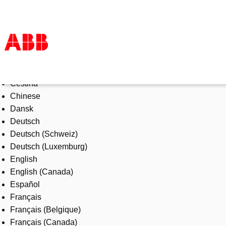
Select Language
Products & Solutions
Čeština
Industries
Chinese
Services
Dansk
About us
Deutsch
Where to buy
Deutsch (Schweiz)
Contact us
Deutsch (Luxemburg)
Careers
English
English (Canada)
Español
Français
Français (Belgique)
Français (Canada)