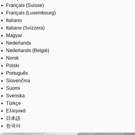
Français (Suisse)
Français (Luxembourg)
Italiano
Italiano (Svizzera)
Magyar
Nederlands
Nederlands (België)
Norsk
Polski
Português
Slovenčina
Suomi
Svenska
Türkçe
Ελληνικά
日本語
한국어