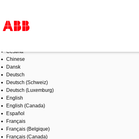
Select Language
Products & Solutions
Čeština
Industries
Chinese
Services
Dansk
About us
Deutsch
Where to buy
Deutsch (Schweiz)
Contact us
Deutsch (Luxemburg)
Careers
English
English (Canada)
Español
Français
Français (Belgique)
Français (Canada)