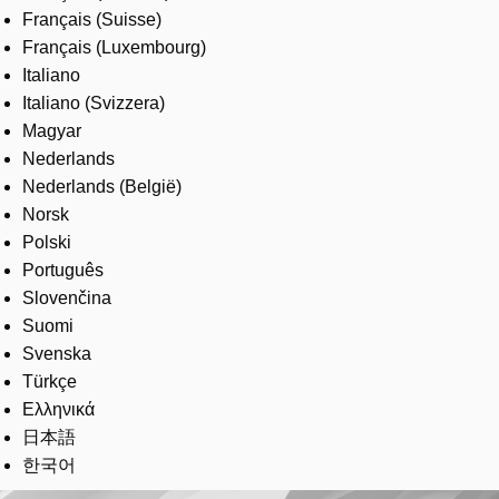
Français (Suisse)
Français (Luxembourg)
Italiano
Italiano (Svizzera)
Magyar
Nederlands
Nederlands (België)
Norsk
Polski
Português
Slovenčina
Suomi
Svenska
Türkçe
Ελληνικά
日本語
한국어