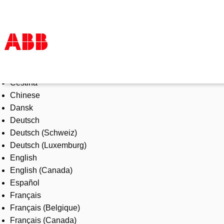
Select Language
Products & Solutions
Čeština
Industries
Chinese
Services
Dansk
About us
Deutsch
Where to buy
Deutsch (Schweiz)
Contact us
Deutsch (Luxemburg)
Careers
English
English (Canada)
Español
Français
Français (Belgique)
Français (Canada)