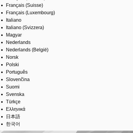
Français (Suisse)
Français (Luxembourg)
Italiano
Italiano (Svizzera)
Magyar
Nederlands
Nederlands (België)
Norsk
Polski
Português
Slovenčina
Suomi
Svenska
Türkçe
Ελληνικά
日本語
한국어