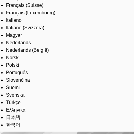
Français (Suisse)
Français (Luxembourg)
Italiano
Italiano (Svizzera)
Magyar
Nederlands
Nederlands (België)
Norsk
Polski
Português
Slovenčina
Suomi
Svenska
Türkçe
Ελληνικά
日本語
한국어