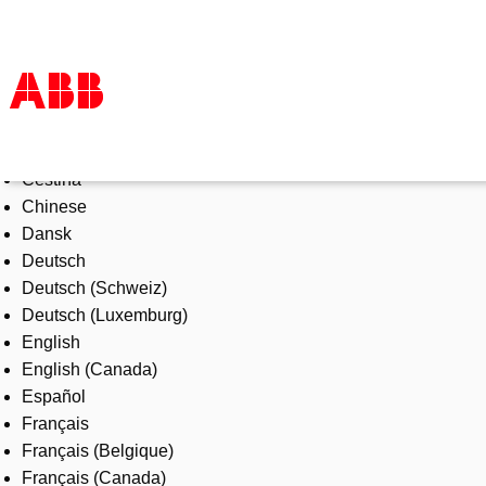
Select Language
Products & Solutions
Čeština
Industries
Chinese
Services
Dansk
About us
Deutsch
Where to buy
Deutsch (Schweiz)
Contact us
Deutsch (Luxemburg)
Careers
English
English (Canada)
Español
Français
Français (Belgique)
Français (Canada)