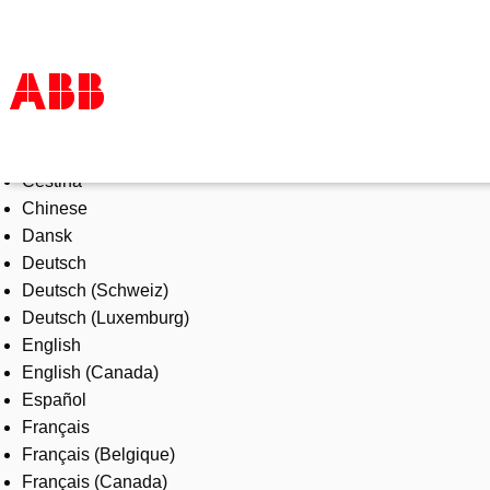
Select Language
Products & Solutions
Čeština
Industries
Chinese
Services
Dansk
About us
Deutsch
Where to buy
Deutsch (Schweiz)
Contact us
Deutsch (Luxemburg)
Careers
English
English (Canada)
Español
Français
Français (Belgique)
Français (Canada)