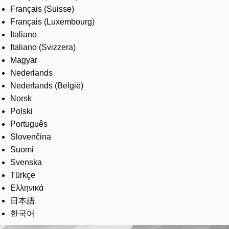
Français (Suisse)
Français (Luxembourg)
Italiano
Italiano (Svizzera)
Magyar
Nederlands
Nederlands (België)
Norsk
Polski
Português
Slovenčina
Suomi
Svenska
Türkçe
Ελληνικά
日本語
한국어