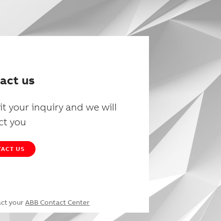
act us
t your inquiry and we will
ct you
ACT US
act your
ABB Contact Center