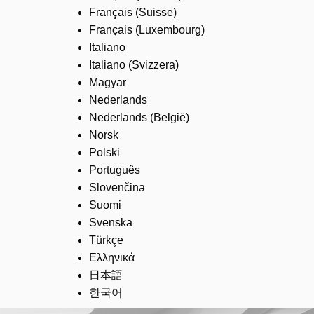
Français (Suisse)
Français (Luxembourg)
Italiano
Italiano (Svizzera)
Magyar
Nederlands
Nederlands (België)
Norsk
Polski
Português
Slovenčina
Suomi
Svenska
Türkçe
Ελληνικά
日本語
한국어