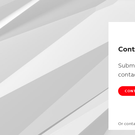
Cont
Submi
conta
CONT
Or cont