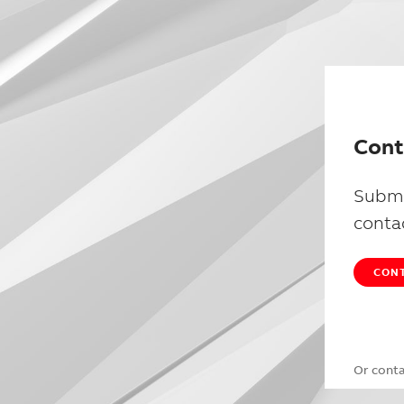
Cont
Submi
conta
CONT
Or cont