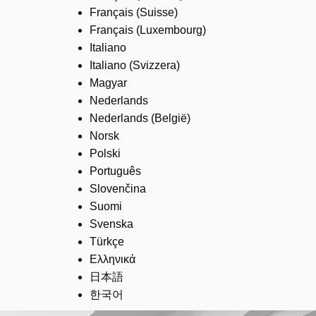
Français (Suisse)
Français (Luxembourg)
Italiano
Italiano (Svizzera)
Magyar
Nederlands
Nederlands (België)
Norsk
Polski
Português
Slovenčina
Suomi
Svenska
Türkçe
Ελληνικά
日本語
한국어