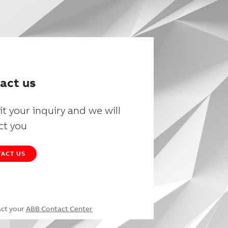
act us
t your inquiry and we will
ct you
ACT US
act your
ABB Contact Center