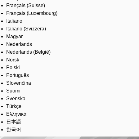
Français (Suisse)
Français (Luxembourg)
Italiano
Italiano (Svizzera)
Magyar
Nederlands
Nederlands (België)
Norsk
Polski
Português
Slovenčina
Suomi
Svenska
Türkçe
Ελληνικά
日本語
한국어