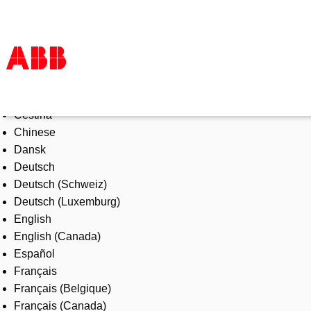
Select Language
Products & Solutions
Čeština
Industries
Chinese
Services
Dansk
About us
Deutsch
Where to buy
Deutsch (Schweiz)
Contact us
Deutsch (Luxemburg)
Careers
English
English (Canada)
Español
Français
Français (Belgique)
Français (Canada)