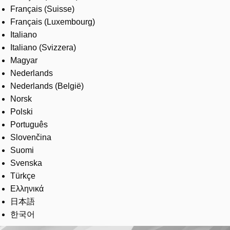
Français (Suisse)
Français (Luxembourg)
Italiano
Italiano (Svizzera)
Magyar
Nederlands
Nederlands (België)
Norsk
Polski
Português
Slovenčina
Suomi
Svenska
Türkçe
Ελληνικά
日本語
한국어