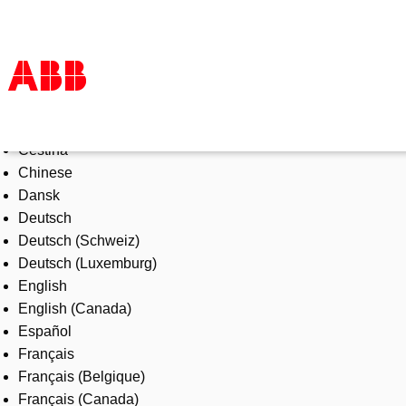
Select Language
Products & Solutions
Čeština
Industries
Chinese
Services
Dansk
About us
Deutsch
Where to buy
Deutsch (Schweiz)
Contact us
Deutsch (Luxemburg)
Careers
English
English (Canada)
Español
Français
Français (Belgique)
Français (Canada)