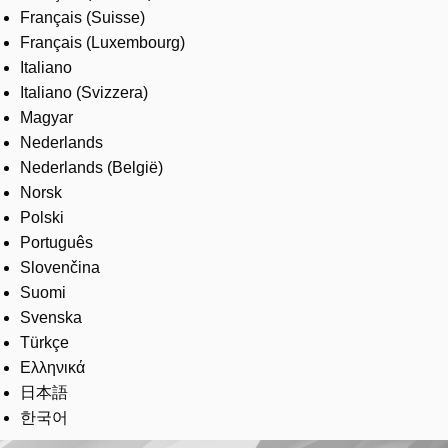
Français (Suisse)
Français (Luxembourg)
Italiano
Italiano (Svizzera)
Magyar
Nederlands
Nederlands (België)
Norsk
Polski
Português
Slovenčina
Suomi
Svenska
Türkçe
Ελληνικά
日本語
한국어