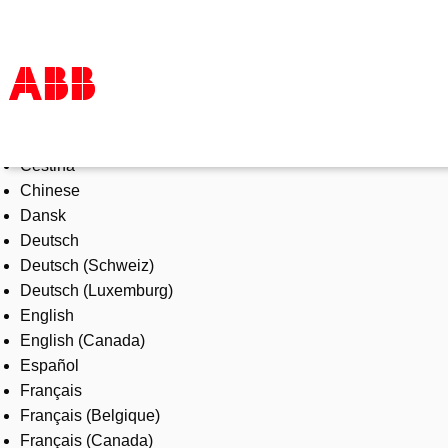
Select Language
Products & Solutions
Čeština
Industries
Chinese
Services
Dansk
About us
Deutsch
Where to buy
Deutsch (Schweiz)
Contact us
Deutsch (Luxemburg)
Careers
English
English (Canada)
Español
Français
Français (Belgique)
Français (Canada)