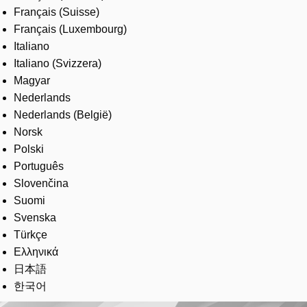
Français (Suisse)
Français (Luxembourg)
Italiano
Italiano (Svizzera)
Magyar
Nederlands
Nederlands (België)
Norsk
Polski
Português
Slovenčina
Suomi
Svenska
Türkçe
Ελληνικά
日本語
한국어