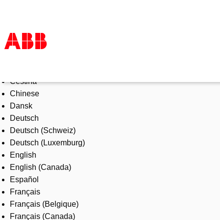
Select Language
Products & Solutions
Čeština
Industries
Chinese
Services
Dansk
About us
Deutsch
Where to buy
Deutsch (Schweiz)
Contact us
Deutsch (Luxemburg)
Careers
English
English (Canada)
Español
Français
Français (Belgique)
Français (Canada)