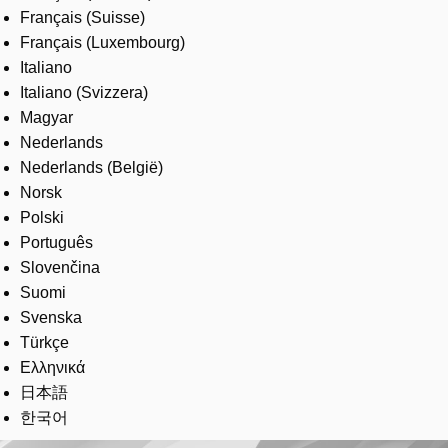
Français (Suisse)
Français (Luxembourg)
Italiano
Italiano (Svizzera)
Magyar
Nederlands
Nederlands (België)
Norsk
Polski
Português
Slovenčina
Suomi
Svenska
Türkçe
Ελληνικά
日本語
한국어