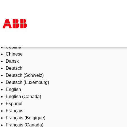
Select Language
Products & Solutions
Čeština
Industries
Chinese
Services
Dansk
About us
Deutsch
Where to buy
Deutsch (Schweiz)
Contact us
Deutsch (Luxemburg)
Careers
English
English (Canada)
Español
Français
Français (Belgique)
Français (Canada)