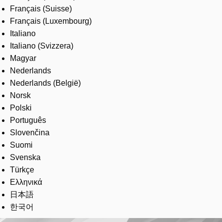
Français (Suisse)
Français (Luxembourg)
Italiano
Italiano (Svizzera)
Magyar
Nederlands
Nederlands (België)
Norsk
Polski
Português
Slovenčina
Suomi
Svenska
Türkçe
Ελληνικά
日本語
한국어