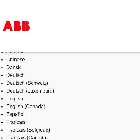
Select Language
Products & Solutions
Čeština
Industries
Chinese
Services
Dansk
About us
Deutsch
Where to buy
Deutsch (Schweiz)
Contact us
Deutsch (Luxemburg)
Careers
English
English (Canada)
Español
Français
Français (Belgique)
Français (Canada)