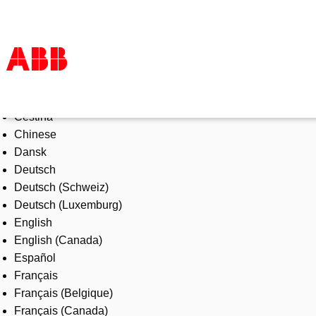
Select Language
Products & Solutions
Čeština
Industries
Chinese
Services
Dansk
About us
Deutsch
Where to buy
Deutsch (Schweiz)
Contact us
Deutsch (Luxemburg)
Careers
English
English (Canada)
Español
Français
Français (Belgique)
Français (Canada)