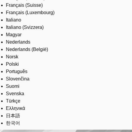
Français (Suisse)
Français (Luxembourg)
Italiano
Italiano (Svizzera)
Magyar
Nederlands
Nederlands (België)
Norsk
Polski
Português
Slovenčina
Suomi
Svenska
Türkçe
Ελληνικά
日本語
한국어