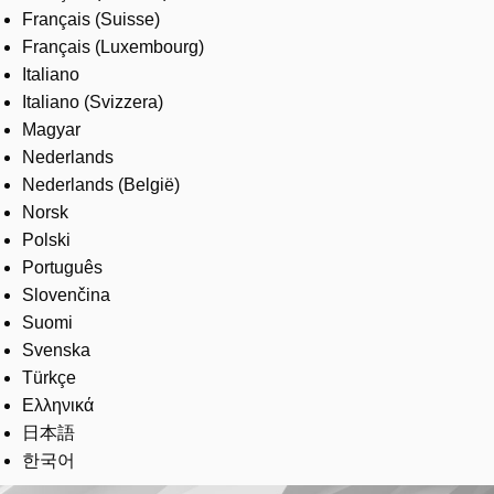
Français (Suisse)
Français (Luxembourg)
Italiano
Italiano (Svizzera)
Magyar
Nederlands
Nederlands (België)
Norsk
Polski
Português
Slovenčina
Suomi
Svenska
Türkçe
Ελληνικά
日本語
한국어