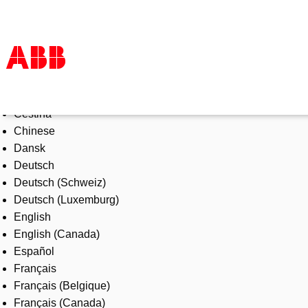
Select Language
Products & Solutions
Čeština
Industries
Chinese
Services
Dansk
About us
Deutsch
Where to buy
Deutsch (Schweiz)
Contact us
Deutsch (Luxemburg)
Careers
English
English (Canada)
Español
Français
Français (Belgique)
Français (Canada)