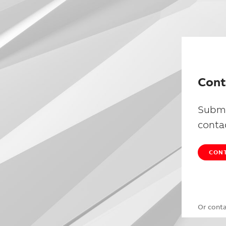
Cont
Submi
conta
CONT
Or cont