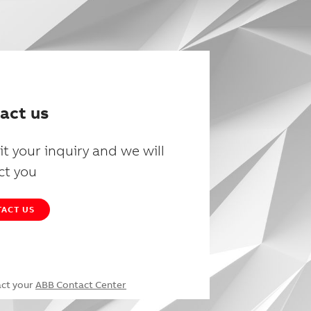
act us
t your inquiry and we will
ct you
ACT US
act your
ABB Contact Center