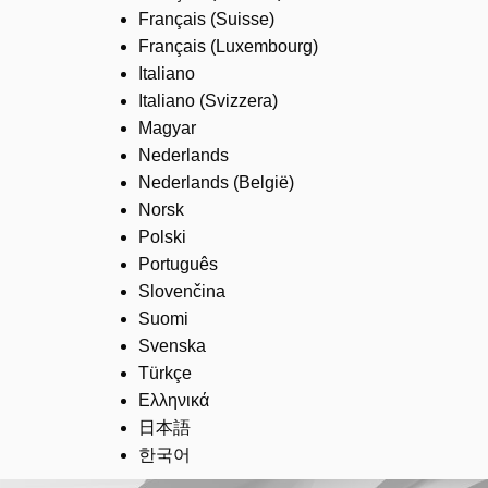
Français (Suisse)
Français (Luxembourg)
Italiano
Italiano (Svizzera)
Magyar
Nederlands
Nederlands (België)
Norsk
Polski
Português
Slovenčina
Suomi
Svenska
Türkçe
Ελληνικά
日本語
한국어