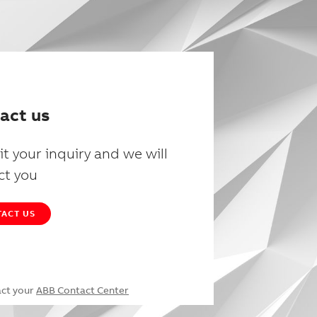
act us
t your inquiry and we will
ct you
ACT US
act your
ABB Contact Center