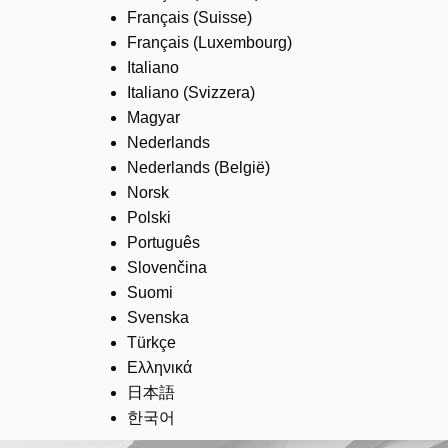
Français (Suisse)
Français (Luxembourg)
Italiano
Italiano (Svizzera)
Magyar
Nederlands
Nederlands (België)
Norsk
Polski
Português
Slovenčina
Suomi
Svenska
Türkçe
Ελληνικά
日本語
한국어