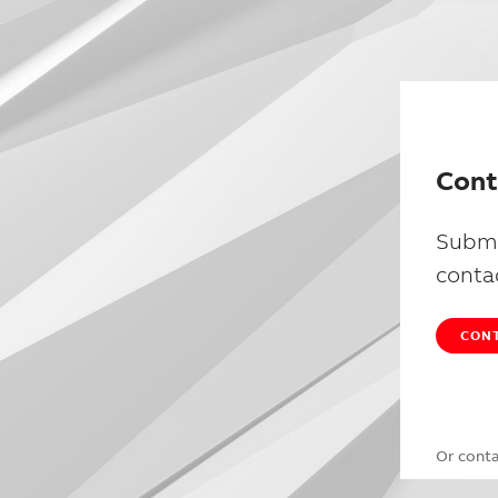
Cont
Submi
conta
CONT
Or cont