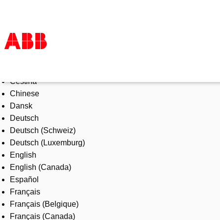
Select Language
Products & Solutions
Čeština
Industries
Chinese
Services
Dansk
About us
Deutsch
Where to buy
Deutsch (Schweiz)
Contact us
Deutsch (Luxemburg)
Careers
English
English (Canada)
Español
Français
Français (Belgique)
Français (Canada)