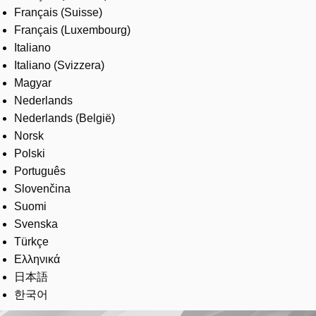
Français (Suisse)
Français (Luxembourg)
Italiano
Italiano (Svizzera)
Magyar
Nederlands
Nederlands (België)
Norsk
Polski
Português
Slovenčina
Suomi
Svenska
Türkçe
Ελληνικά
日本語
한국어