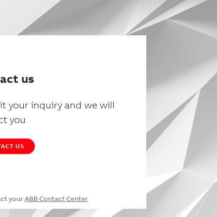
act us
t your inquiry and we will
ct you
ACT US
act your
ABB Contact Center