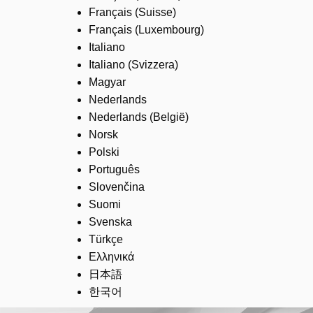
Français (Suisse)
Français (Luxembourg)
Italiano
Italiano (Svizzera)
Magyar
Nederlands
Nederlands (België)
Norsk
Polski
Português
Slovenčina
Suomi
Svenska
Türkçe
Ελληνικά
日本語
한국어