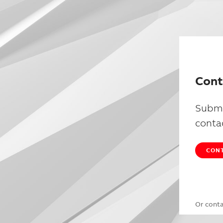
Cont
Submi
conta
CONT
Or cont