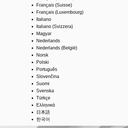
Français (Suisse)
Français (Luxembourg)
Italiano
Italiano (Svizzera)
Magyar
Nederlands
Nederlands (België)
Norsk
Polski
Português
Slovenčina
Suomi
Svenska
Türkçe
Ελληνικά
日本語
한국어