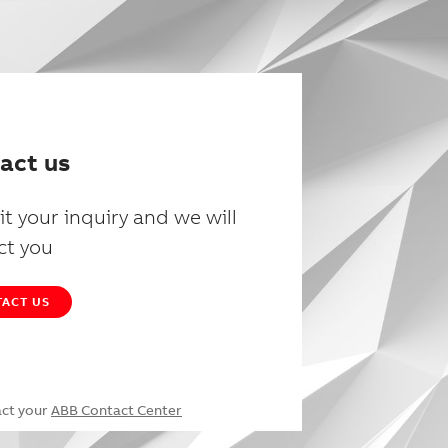
act us
t your inquiry and we will
ct you
ACT US
act your
ABB Contact Center