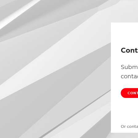
Cont
Submi
conta
CONT
Or cont