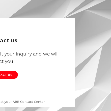
act us
t your inquiry and we will
ct you
ACT US
act your
ABB Contact Center