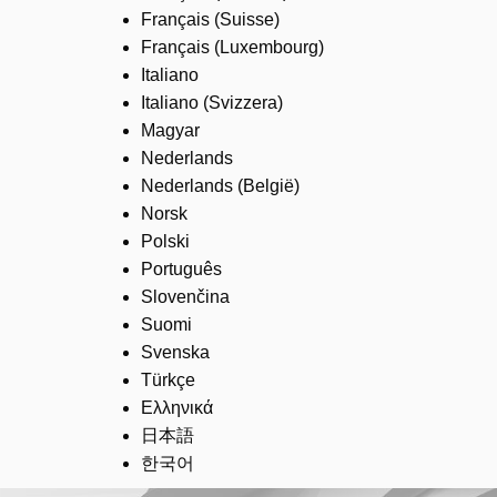
Français (Suisse)
Français (Luxembourg)
Italiano
Italiano (Svizzera)
Magyar
Nederlands
Nederlands (België)
Norsk
Polski
Português
Slovenčina
Suomi
Svenska
Türkçe
Ελληνικά
日本語
한국어