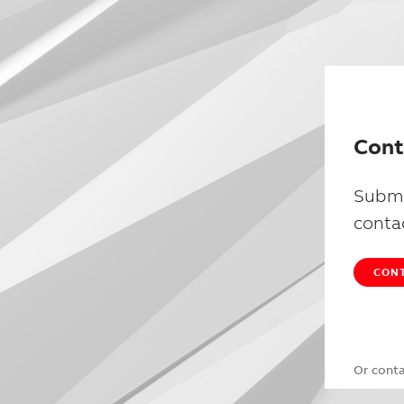
Cont
Submi
conta
CONT
Or cont