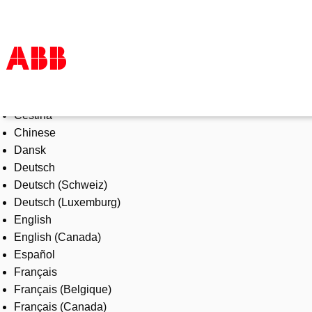
Select Language
Products & Solutions
Čeština
Industries
Chinese
Services
Dansk
About us
Deutsch
Where to buy
Deutsch (Schweiz)
Contact us
Deutsch (Luxemburg)
Careers
English
English (Canada)
Español
Français
Français (Belgique)
Français (Canada)