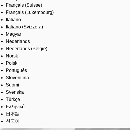
Français (Suisse)
Français (Luxembourg)
Italiano
Italiano (Svizzera)
Magyar
Nederlands
Nederlands (België)
Norsk
Polski
Português
Slovenčina
Suomi
Svenska
Türkçe
Ελληνικά
日本語
한국어