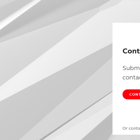
Cont
Submi
conta
CONT
Or cont