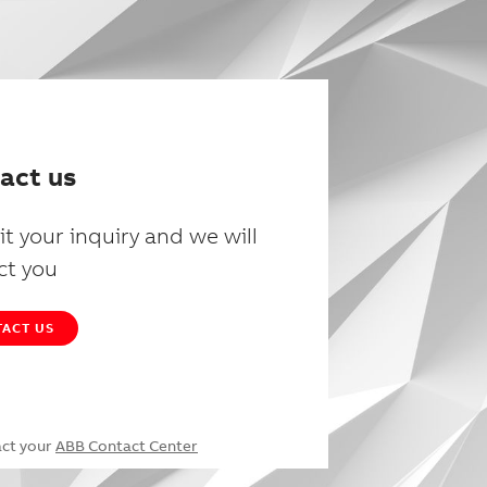
act us
t your inquiry and we will
ct you
ACT US
act your
ABB Contact Center