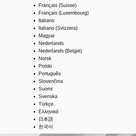
Français (Suisse)
Français (Luxembourg)
Italiano
Italiano (Svizzera)
Magyar
Nederlands
Nederlands (België)
Norsk
Polski
Português
Slovenčina
Suomi
Svenska
Türkçe
Ελληνικά
日本語
한국어