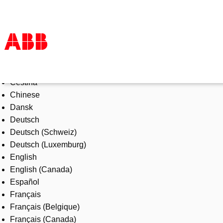
Select Language
Products & Solutions
Čeština
Industries
Chinese
Services
Dansk
About us
Deutsch
Where to buy
Deutsch (Schweiz)
Contact us
Deutsch (Luxemburg)
Careers
English
English (Canada)
Español
Français
Français (Belgique)
Français (Canada)