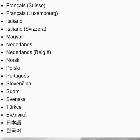
Français (Suisse)
Français (Luxembourg)
Italiano
Italiano (Svizzera)
Magyar
Nederlands
Nederlands (België)
Norsk
Polski
Português
Slovenčina
Suomi
Svenska
Türkçe
Ελληνικά
日本語
한국어